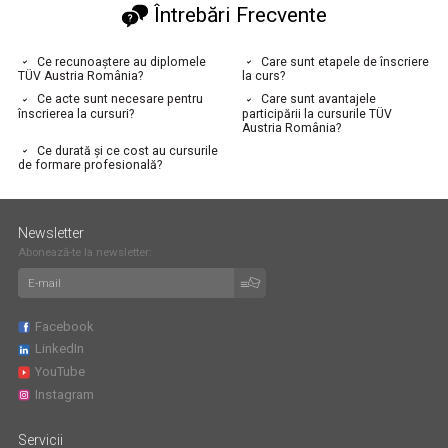
Întrebări Frecvente
Ce recunoaștere au diplomele
Care sunt etapele de înscriere
TÜV Austria România?
la curs?
Ce acte sunt necesare pentru
Care sunt avantajele
înscrierea la cursuri?
participării la cursurile TÜV
Austria România?
Ce durată și ce cost au cursurile
de formare profesională?
Newsletter
Abonează-te la newsletter:
Facebook
LinkedIn
YouTube
Instagram
Servicii