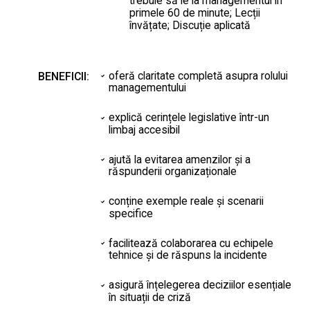
trebuie să le ia managementul în
primele 60 de minute; Lecții
învățate; Discuție aplicată
oferă claritate completă asupra rolului
BENEFICII:
managementului
explică cerințele legislative într-un
limbaj accesibil
ajută la evitarea amenzilor și a
răspunderii organizaționale
conține exemple reale și scenarii
specifice
facilitează colaborarea cu echipele
tehnice și de răspuns la incidente
asigură înțelegerea deciziilor esențiale
în situații de criză