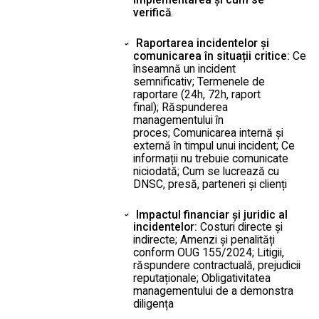
verifică
.
Raportarea incidentelor și
comunicarea în situații critice:
Ce
înseamnă un incident
semnificativ; Termenele de
raportare (24h, 72h, raport
final); Răspunderea
managementului în
proces; Comunicarea internă și
externă în timpul unui incident; Ce
informații nu trebuie comunicate
niciodată; Cum se lucrează cu
DNSC, presă, parteneri și clienți
Impactul financiar și juridic al
incidentelor:
Costuri directe și
indirecte; Amenzi și penalități
conform OUG 155/2024; Litigii,
răspundere contractuală, prejudicii
reputaționale; Obligativitatea
managementului de a demonstra
diligența