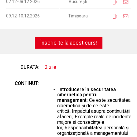
07.12-08.12.2026
București
09.12-10.12.2026
Timișoara
Înscrie-te la acest curs!
DURATA:
2 zile
CONȚINUT:
Introducere în securitatea
cibernetică pentru
management:
Ce este securitatea
cibernetică și de ce este
critică; Impactul asupra continuității
afacerii; Exemple reale de incidente
majore și consecințele
lor; Responsabilitatea personală și
organizațională a managementului