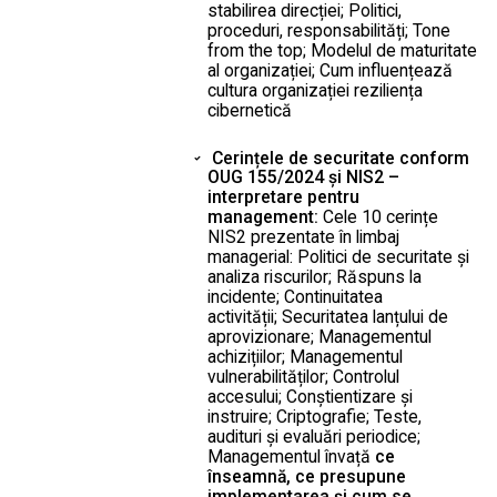
stabilirea direcției; Politici,
proceduri, responsabilități; Tone
from the top; Modelul de maturitate
al organizației; Cum influențează
cultura organizației reziliența
cibernetică
Cerințele de securitate conform
OUG 155/2024 și NIS2 –
interpretare pentru
management:
Cele 10 cerințe
NIS2 prezentate în limbaj
managerial: Politici de securitate și
analiza riscurilor; Răspuns la
incidente; Continuitatea
activității; Securitatea lanțului de
aprovizionare; Managementul
achizițiilor; Managementul
vulnerabilităților; Controlul
accesului; Conștientizare și
instruire; Criptografie; Teste,
audituri și evaluări periodice;
Managementul învață
ce
înseamnă, ce presupune
implementarea și cum se