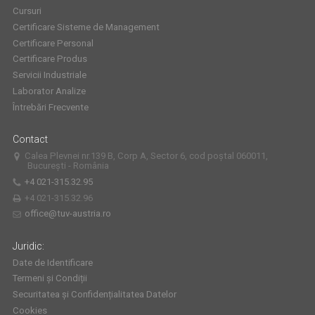
Cursuri
Certificare Sisteme de Management
Certificare Personal
Certificare Produs
Servicii Industriale
Laborator Analize
Întrebări Frecvente
Contact
Calea Plevnei nr.139 B, Corp A, Sector 6, cod poștal 060011,
București - România
+4 021-315.32.95
+4 021-315.32.96
office@tuv-austria.ro
Juridic:
Date de Identificare
Termeni și Condiții
Securitatea și Confidențialitatea Datelor
Cookies