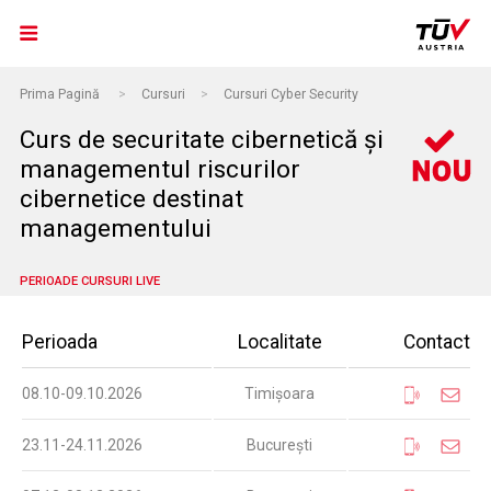
Prima Pagină
>
Cursuri
>
Cursuri Cyber Security
Curs de securitate cibernetică și
managementul riscurilor
cibernetice destinat
managementului
PERIOADE CURSURI LIVE
Perioada
Localitate
Contact
08.10-09.10.2026
Timișoara
23.11-24.11.2026
București