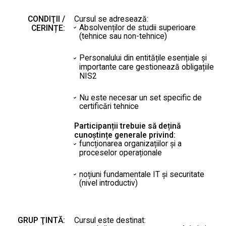
CONDIŢII /
Cursul se adresează:
Absolvenților de studii superioare
CERINȚE:
(tehnice sau non-tehnice)
Personalului din entitățile esențiale și
importante care gestionează obligațiile
NIS2
Nu este necesar un set specific de
certificări tehnice
Participanții trebuie să dețină
cunoștințe generale privind:
funcționarea organizațiilor și a
proceselor operaționale
noțiuni fundamentale IT și securitate
(nivel introductiv)
GRUP ŢINTĂ:
Cursul este destinat: