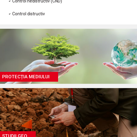
Control nedistructiv (CND)
Control distructiv
PROTECȚIA MEDIULUI
STUDII GEO