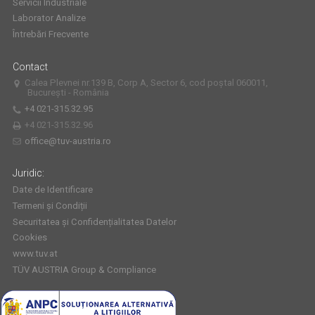
Servicii Industriale
Laborator Analize
Întrebări Frecvente
Contact
Calea Plevnei nr.139 B, Corp A, Sector 6, cod poștal 060011,
București - România
+4 021-315.32.95
+4 021-315.32.96
office@tuv-austria.ro
Juridic:
Date de Identificare
Termeni și Condiții
Securitatea și Confidențialitatea Datelor
Cookies
www.tuv.at
TÜV AUSTRIA Group & Compliance