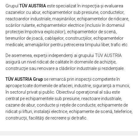
Grupul
TÜV AUSTRIA
este specializat în inspecţia şi evaluarea
cazanelor cu abur, echipamentelor sub presiune, conductelor,
reactoarelor industriale, maşinăriilor, echipamentelor de ridicare,
scărilor rulante, echipamentelor electrice (inclusiv în domeniul
protecţiei împotriva exploziilor), echipamentelor de scenă,
terenurilor de joacă, cablajelor, construcţiilor, echipamentelor
medicale, amenajărilor pentru petrecerea timpului liber, trafic etc.
De asemenea, experţii independenţi ai grupului TÜV AUSTRIA
asigură un nivel ridicat de calitate în domeniile de achiziţie,
construcţie sau renovare a clădirilor industriale şi rezidenţiale.
TÜV AUSTRIA Grup
se remarcă prin inspecţii competente în
aproape toate domeniile de afaceri, industrie, siguranţă a muncii,
în sectorul privat şi public. Obiectivul operaţional al său este
centrat pe echipamentele sub presiune, reactoare industriale,
cazane de abur, conducte şi reţele de conducte, echipamente de
ridicat şi lifturi, instalaţii electrice, echipamente de scenă, teleferice,
construcţii, facilităţi de recreere şi de trafic.