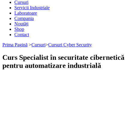
Cursuri
Servicii Industriale
Laboratoare
Compania
Noutăți
Shop
Contact
Prima Pagină
>
Cursuri
>
Cursuri Cyber Security
Curs Specialist în securitate cibernetică
pentru automatizare industrială