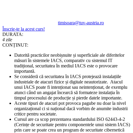
timisoara@tuv-austria.ro
Înscrie-te la acest curs!
DURATA:
4 zile
CONȚINUT:
Datorită practicilor neobișnuite și superficiale ale diferitelor
măsuri în sistemele IACS, comparativ cu sistemul IT
tradițional, securitatea în mediul IACS este o provocare
importantă.
Se consideră că securitatea în IACS protejează instalațiile
industriale de atacuri fizice și digitale neautorizate. Atacul
unui IACS poate fi intenționat sau neintenționat, de exemplu
atunci când un angajat încearcă să formateze instalația în
timpul procesului de producție și pierde datele importante.
Aceste tipuri de atacuri pot provoca pagube nu doar la nivel
organizațional ci si național dacă vorbim de anumite industrii
critice pentru societate.
Cursul are ca scop prezentarea standardului ISO 62443-4-2
(Cerințe de securitate pentru componentele unui sistem IACS)
prin care se poate crea un program de securitate cibernetică