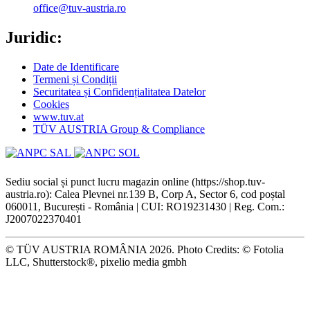
office@tuv-austria.ro
Juridic:
Date de Identificare
Termeni și Condiții
Securitatea și Confidențialitatea Datelor
Cookies
www.tuv.at
TÜV AUSTRIA Group & Compliance
Sediu social și punct lucru magazin online (https://shop.tuv-
austria.ro): Calea Plevnei nr.139 B, Corp A, Sector 6, cod poștal
060011, București - România | CUI: RO19231430 | Reg. Com.:
J2007022370401
© TÜV AUSTRIA ROMÂNIA 2026. Photo Credits: © Fotolia
LLC, Shutterstock®, pixelio media gmbh