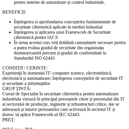
pentru sisteme de automizare și control industriale.
BENEFICII:
Înțelegerea si aprofundarea conceptelor fundamentale de
securitate cibernetică aplicate in mediul industrial
Înțelegerea și aplicarea unui Framework de Securitate
cibernetică pentru IACS
În urma acestui curs veți dobândi cunoștințele necesare pentru
a putea evalua gradul de securitate din organizația
dumneavoastră precum și gradul de conformitate la
Standardul ISO 62443
CONDIŢII / CERINȚE:
Experiență în domeniul IT/ computer science, electrotehnică,
electronică și automatizare; înțelegerea conceptelor de securitate IT
și securitate a informațiilor
GRUP ŢINTĂ:
Cursul de Specialist în securitate cibernetica pentru automatizare
industriala vizează în principal persoanele cheie și personalul din IT
al sectorului de producție, inginerie și infrastructuri critice, dar se
adresează și tuturor persoanelor care activează în sectorul IT și
doresc să aplice Framework-ul IEC 62443.
PREŢ: