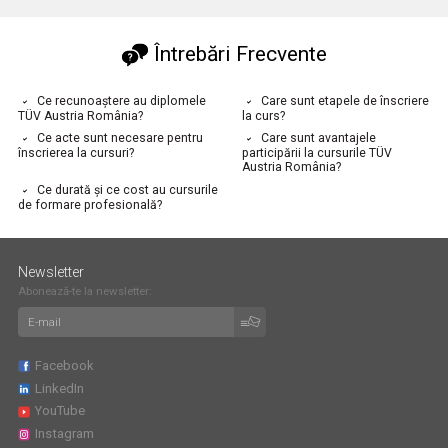
Întrebări Frecvente
Ce recunoaștere au diplomele
Care sunt etapele de înscriere
TÜV Austria România?
la curs?
Ce acte sunt necesare pentru
Care sunt avantajele
înscrierea la cursuri?
participării la cursurile TÜV
Austria România?
Ce durată și ce cost au cursurile
de formare profesională?
Newsletter
Abonează-te la newsletter:
Facebook
LinkedIn
YouTube
Instagram