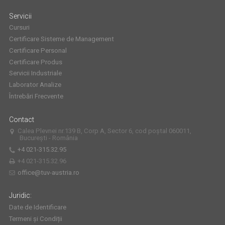
Servicii
Cursuri
Certificare Sisteme de Management
Certificare Personal
Certificare Produs
Servicii Industriale
Laborator Analize
Întrebări Frecvente
Contact
Calea Plevnei nr.139 B, Corp A, Sector 6, cod poștal 060011,
București - România
+4 021-315.32.95
+4 021-315.32.96
office@tuv-austria.ro
Juridic:
Date de Identificare
Termeni și Condiții