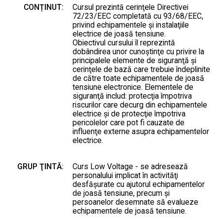
CONȚINUT:
Cursul prezintă cerinţele Directivei
72/23/EEC completată cu 93/68/EEC,
privind echipamentele şi instalaţiile
electrice de joasă tensiune.
Obiectivul cursului îl reprezintă
dobândirea unor cunoştinţe cu privire la
principalele elemente de siguranţă şi
cerinţele de bază care trebuie îndeplinite
de către toate echipamentele de joasă
tensiune electronice. Elementele de
siguranţă includ: protecţia împotriva
riscurilor care decurg din echipamentele
electrice şi de protecţie împotriva
pericolelor care pot fi cauzate de
influenţe externe asupra echipamentelor
electrice.
GRUP ŢINTĂ:
Curs Low Voltage - se adresează
personalului implicat în activităţi
desfăşurate cu ajutorul echipamentelor
de joasă tensiune, precum şi
persoanelor desemnate să evalueze
echipamentele de joasă tensiune.