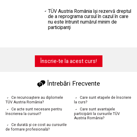
TÜV Austria România îşi rezervă dreptul
de a reprograma cursul în cazul în care
nu este întrunit numărul minim de
participanţi
Înscrie-te la acest curs!
Întrebări Frecvente
Ce recunoaștere au diplomele
Care sunt etapele de înscriere
TÜV Austria România?
la curs?
Ce acte sunt necesare pentru
Care sunt avantajele
înscrierea la cursuri?
participării la cursurile TÜV
Austria România?
Ce durată și ce cost au cursurile
de formare profesională?