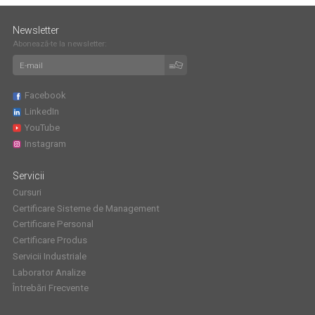
Newsletter
Abonează-te la newsletter:
Facebook
LinkedIn
YouTube
Instagram
Servicii
Cursuri
Certificare Sisteme de Management
Certificare Personal
Certificare Produs
Servicii Industriale
Laborator Analize
Întrebări Frecvente