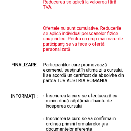
Reducerea se aplică la valoarea fără
TVA.
Ofertele nu sunt cumulative. Reducerile
se aplică individual persoanelor fizice
sau juridice. Pentru un grup mai mare de
participanţi se va face o ofertă
personalizată.
FINALIZARE:
Participanţilor care promovează
examenul, susţinut în ultima zi a cursului,
li se acordă un certificat de absolvire din
partea TÜV AUSTRIA ROMÂNIA.
Înscrierea la curs se efectuează cu
INFORMAȚII:
minim două săptămâni înainte de
începerea cursului
Înscrierea la curs se va confirma în
ordinea primirii formularelor şi a
documentelor aferente