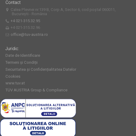
Contact
Calea Plevnei nr.139 B, Corp A, Sector 6, cod poștal 060011,
București - România
+4 021-315.32.95
+4 021-315.32.96
office@tuv-austria.ro
Juridic:
Date de Identificare
Termeni și Condiții
Securitatea și Confidențialitatea Datelor
Cookies
www.tuv.at
TÜV AUSTRIA Group & Compliance