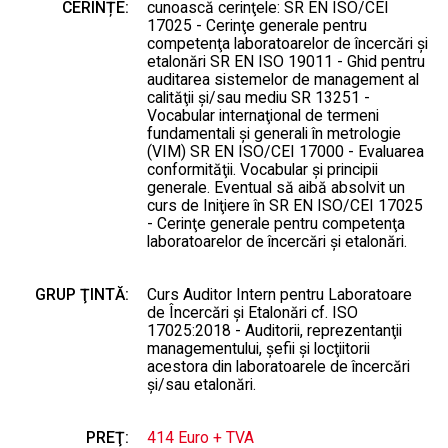
CERINȚE:
cunoască cerinţele: SR EN ISO/CEI
17025 - Cerinţe generale pentru
competenţa laboratoarelor de încercări şi
etalonări SR EN ISO 19011 - Ghid pentru
auditarea sistemelor de management al
calităţii şi/sau mediu SR 13251 -
Vocabular internaţional de termeni
fundamentali şi generali în metrologie
(VIM) SR EN ISO/CEI 17000 - Evaluarea
conformităţii. Vocabular şi principii
generale. Eventual să aibă absolvit un
curs de Iniţiere în SR EN ISO/CEI 17025
- Cerinţe generale pentru competenţa
laboratoarelor de încercări şi etalonări.
GRUP ŢINTĂ:
Curs Auditor Intern pentru Laboratoare
de Încercări şi Etalonări cf. ISO
17025:2018 - Auditorii, reprezentanţii
managementului, şefii şi locţiitorii
acestora din laboratoarele de încercări
şi/sau etalonări.
PREŢ:
414 Euro + TVA