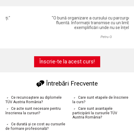
"O bună organizare a cursului cu parcurgerea informatiilor
fluentă. Informații transmise cu un limbaj accesibil, cu
exemplificări unde nu se înțelege."
Petru O.
Înscrie-te la acest curs!
Întrebări Frecvente
Ce recunoaștere au diplomele
Care sunt etapele de înscriere
TÜV Austria România?
la curs?
Ce acte sunt necesare pentru
Care sunt avantajele
înscrierea la cursuri?
participării la cursurile TÜV
Austria România?
Ce durată și ce cost au cursurile
de formare profesională?