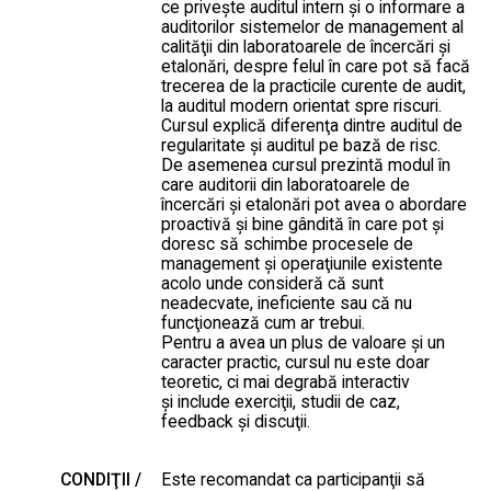
ce priveşte auditul intern şi o informare a
auditorilor sistemelor de management al
calităţii din laboratoarele de încercări şi
etalonări, despre felul în care pot să facă
trecerea de la practicile curente de audit,
la auditul modern orientat spre riscuri.
Cursul explică diferenţa dintre auditul de
regularitate şi auditul pe bază de risc.
De asemenea cursul prezintă modul în
care auditorii din laboratoarele de
încercări şi etalonări pot avea o abordare
proactivă şi bine gândită în care pot şi
doresc să schimbe procesele de
management şi operaţiunile existente
acolo unde consideră că sunt
neadecvate, ineficiente sau că nu
funcţionează cum ar trebui.
Pentru a avea un plus de valoare şi un
caracter practic, cursul nu este doar
teoretic, ci mai degrabă interactiv
şi include exerciţii, studii de caz,
feedback şi discuţii.
CONDIŢII /
Este recomandat ca participanţii să