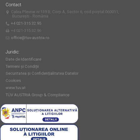
Contact
Calea Plevnei nr.139 B, Corp A, Sector 6, cod poștal 060011,
București - România
+4 021-315.32.95
+4 021-315.32.96
office@tuv-austria.ro
Juridic:
Date de Identificare
Termeni și Condiții
Securitatea și Confidențialitatea Datelor
Cookies
www.tuv.at
TÜV AUSTRIA Group & Compliance