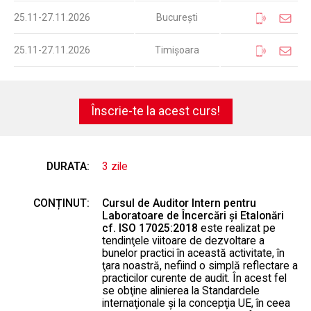
25.11-27.11.2026
București
25.11-27.11.2026
Timișoara
Înscrie-te la acest curs!
DURATA:
3 zile
CONȚINUT:
Cursul de Auditor Intern pentru
Laboratoare de Încercări şi Etalonări
cf. ISO 17025:2018
este realizat pe
tendinţele viitoare de dezvoltare a
bunelor practici în această activitate, în
ţara noastră, nefiind o simplă reflectare a
practicilor curente de audit. În acest fel
se obţine alinierea la Standardele
internaţionale şi la concepţia UE, în ceea