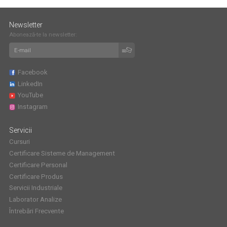
Newsletter
Abonează-te la newsletter:
Facebook
LinkedIn
YouTube
Instagram
Servicii
Cursuri
Certificare Sisteme de Management
Certificare Personal
Certificare Produs
Servicii Industriale
Laborator Analize
Întrebări Frecvente