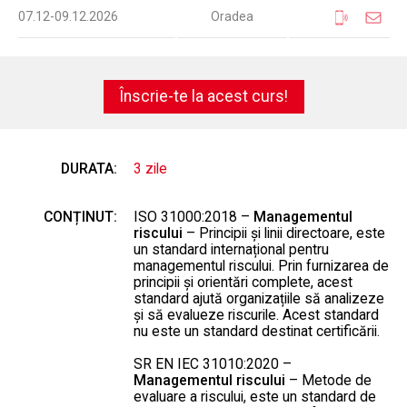
07.12-09.12.2026
Oradea
Înscrie-te la acest curs!
DURATA:
3 zile
CONȚINUT:
ISO 31000:2018 –
Managementul
riscului
– Principii și linii directoare, este
un standard internațional pentru
managementul riscului. Prin furnizarea de
principii și orientări complete, acest
standard ajută organizațiile să analizeze
și să evalueze riscurile. Acest standard
nu este un standard destinat certificării.
SR EN IEC 31010
:2020 –
Managementul riscului
– Metode de
evaluare a riscului, este un standard de