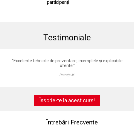
participanţi
Testimoniale
rte
"Excelente tehnicile de prezentare, exemplele și explicațiile
"
oferite."
 și
a
Petruța M.
Înscrie-te la acest curs!
Întrebări Frecvente