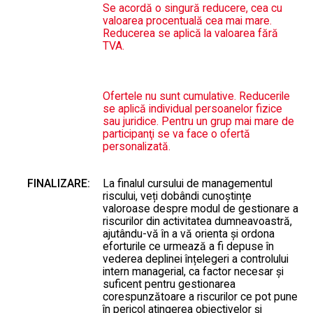
Se acordă o singură reducere, cea cu
valoarea procentuală cea mai mare.
Reducerea se aplică la valoarea fără
TVA.
Ofertele nu sunt cumulative. Reducerile
se aplică individual persoanelor fizice
sau juridice. Pentru un grup mai mare de
participanţi se va face o ofertă
personalizată.
FINALIZARE:
La finalul cursului de managementul
riscului, veți dobândi cunoștințe
valoroase despre modul de gestionare a
riscurilor din activitatea dumneavoastră,
ajutându-vă în a vă orienta și ordona
eforturile ce urmează a fi depuse în
vederea deplinei înțelegeri a controlului
intern managerial, ca factor necesar și
suficent pentru gestionarea
corespunzătoare a riscurilor ce pot pune
în pericol atingerea obiectivelor și