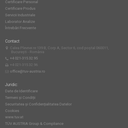
Certificare Personal
Certificare Produs
Servicii Industriale
Laborator Analize
Întrebări Frecvente
Contact
Calea Plevnei nr.139 B, Corp A, Sector 6, cod poștal 060011,
București - România
+4 021-315.32.95
+4 021-315.32.96
office@tuv-austria.ro
Juridic:
Date de Identificare
Termeni și Condiții
Securitatea și Confidențialitatea Datelor
Cookies
www.tuv.at
TÜV AUSTRIA Group & Compliance