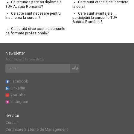
Ce recunoaștere au diplomele
Care sunt etapele de înscriere
TÜV Austria România?
la curs?
Ce acte sunt necesare pentru
Care sunt avantajele
înscrierea la cursuri?
participării la cursurile TÜV
Austria România?
Ce durată și ce cost au cursurile
de formare profesională?
Newsletter
Abonează-te la newsletter:
Facebook
LinkedIn
YouTube
Instagram
Servicii
Cursuri
Certificare Sisteme de Management