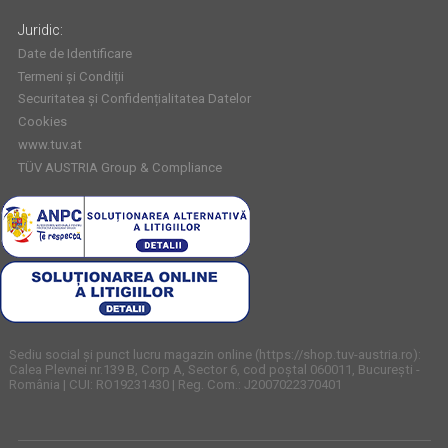
Juridic:
Date de Identificare
Termeni și Condiții
Securitatea și Confidențialitatea Datelor
Cookies
www.tuv.at
TÜV AUSTRIA Group & Compliance
Sediu social și punct lucru magazin online (https://shop.tuv-austria.ro):
Calea Plevnei nr.139 B, Corp A, Sector 6, cod poștal 060011, București -
România | CUI: RO19231430 | Reg. Com.: J2007022370401