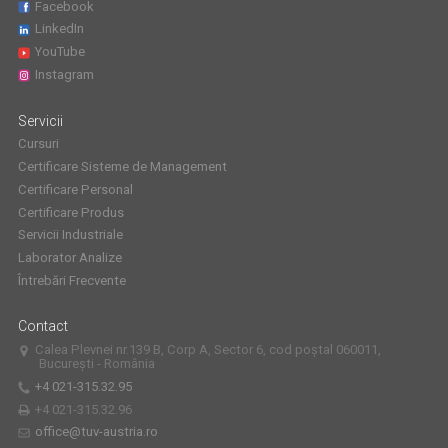
Facebook
LinkedIn
YouTube
Instagram
Servicii
Cursuri
Certificare Sisteme de Management
Certificare Personal
Certificare Produs
Servicii Industriale
Laborator Analize
Întrebări Frecvente
Contact
Calea Plevnei nr.139 B, Corp A, Sector 6, cod poștal 060011,
București - România
+4 021-315.32.95
+4 021-315.32.96
office@tuv-austria.ro