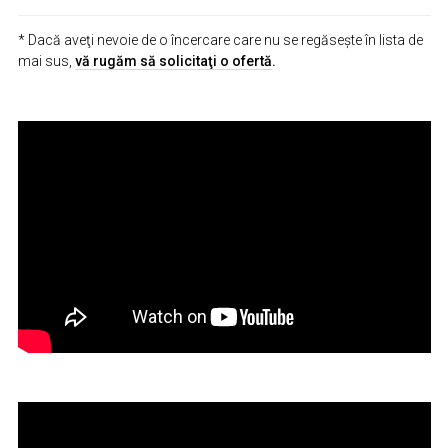
* Dacă aveţi nevoie de o încercare care nu se regăseşte în lista de
mai sus,
vă rugăm să solicitaţi o ofertă
.