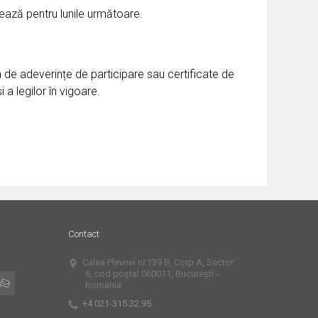
tează pentru lunile următoare.
ea de adeverințe de participare sau certificate de
 a legilor în vigoare.
Contact
Calea Plevnei nr.139 B, Corp A, Sector
6, cod poștal 060011, București -
România
+4 021-315.32.95