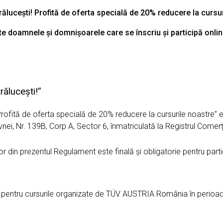
rălucești! Profită de oferta specială de 20% reducere la cursu
te doamnele și domnișoarele care se înscriu și participă onli
rălucești!”
 Profită de oferta specială de 20% reducere la cursurile noastre
levnei, Nr. 139B, Corp A, Sector 6, înmatriculată la Registrul Co
 din prezentul Regulament este finală și obligatorie pentru parti
 pentru cursurile organizate de TÜV AUSTRIA România în perioa