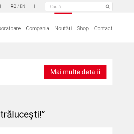
RO
/
EN
boratoare
Compania
Noutăți
Shop
Contact
Mai multe detalii
ălucești!”