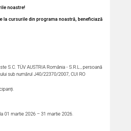
rile noastre!
ne la cursurile din programa noastră, beneficiază
” este S.C. TÜV AUSTRIA România - S.R.L., persoană
merțului sub numărul J40/22370/2007, CUI RO
cipanți.
da 01 martie 2026 – 31 martie 2026.