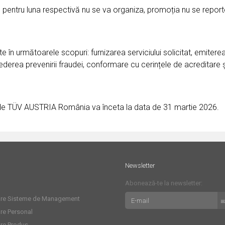
cate pentru luna respectivă nu se va organiza, promoția nu se repor
e în următoarele scopuri: furnizarea serviciului solicitat, emiter
 vederea prevenirii fraudei, conformare cu cerințele de acreditare și
de TÜV AUSTRIA România va înceta la data de 31 martie 2026.
Newsletter
Abonează-te la newsletter:
care Sisteme de Management
are Personal
are Produs