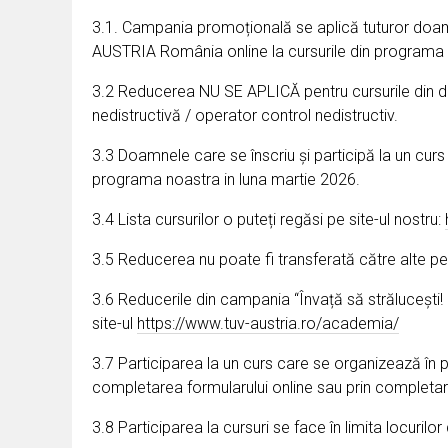
3.1. Campania promoțională se aplică tuturor doamn
AUSTRIA România online la cursurile din programa 
3.2 Reducerea NU SE APLICĂ pentru cursurile din dom
nedistructivă / operator control nedistructiv.
3.3 Doamnele care se înscriu și participă la un cur
programa noastra in luna martie 2026.
3.4 Lista cursurilor o puteți regăsi pe site-ul nostru:
3.5 Reducerea nu poate fi transferată către alte p
3.6 Reducerile din campania “Învață să strălucești!
site-ul
https://www.tuv-austria.ro/academia/
3.7 Participarea la un curs care se organizează în p
completarea formularului online sau prin completare
3.8 Participarea la cursuri se face în limita locurilor 