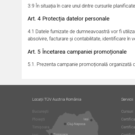
3.9 În situația în care unul dintre cursurile planifi
Art. 4 Protecția datelor personale
4.1 Datele furnizate de dumneavoastră vor fi utilizat
absolvire, facturare și contabilitate, identificare în
Art. 5 Încetarea campaniei promoționale
5.1. Prezenta campanie promoțională organizată 
Locații TÜV Austria România
Servicii
București
Cursuri
Ploiești
Certifi
Timișoara
Certific
Iași
Certific