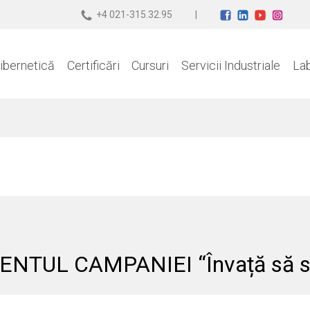
+4 021-315.32.95
ibernetică
Certificări
Cursuri
Servicii Industriale
La
TUL CAMPANIEI “Învață să str