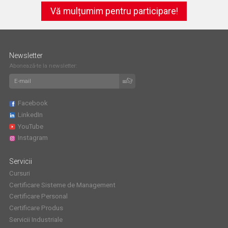
Vă mulțumim pentru participare!
Newsletter
Abonează-te la newsletter:
Facebook
LinkedIn
YouTube
Instagram
Servicii
Cursuri
Certificare Sisteme de Management
Certificare Personal
Certificare Produs
Servicii Industriale