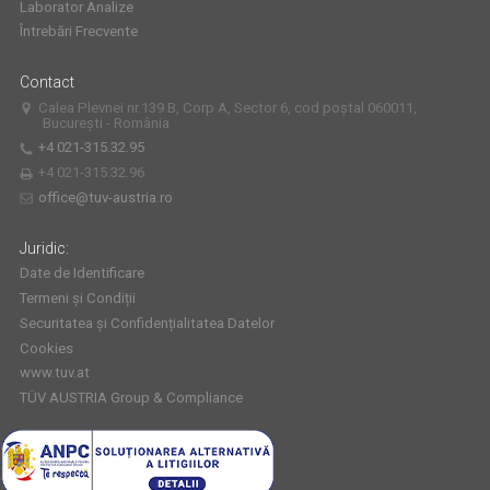
Laborator Analize
Întrebări Frecvente
Contact
Calea Plevnei nr.139 B, Corp A, Sector 6, cod poștal 060011,
București - România
+4 021-315.32.95
+4 021-315.32.96
office@tuv-austria.ro
Juridic:
Date de Identificare
Termeni și Condiții
Securitatea și Confidențialitatea Datelor
Cookies
www.tuv.at
TÜV AUSTRIA Group & Compliance