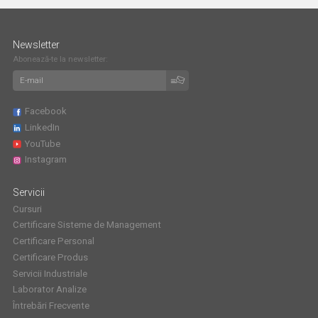
Newsletter
Abonează-te la newsletter:
Facebook
LinkedIn
YouTube
Instagram
Servicii
Cursuri
Certificare Sisteme de Management
Certificare Personal
Certificare Produs
Servicii Industriale
Laborator Analize
Întrebări Frecvente