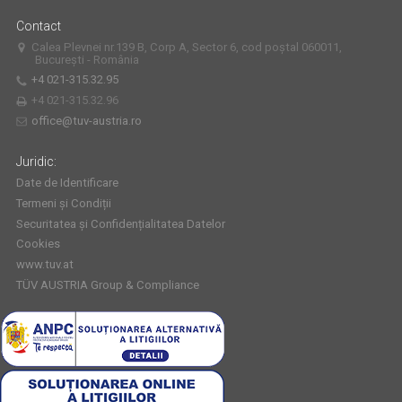
Contact
Calea Plevnei nr.139 B, Corp A, Sector 6, cod poștal 060011,
București - România
+4 021-315.32.95
+4 021-315.32.96
office@tuv-austria.ro
Juridic:
Date de Identificare
Termeni și Condiții
Securitatea și Confidențialitatea Datelor
Cookies
www.tuv.at
TÜV AUSTRIA Group & Compliance