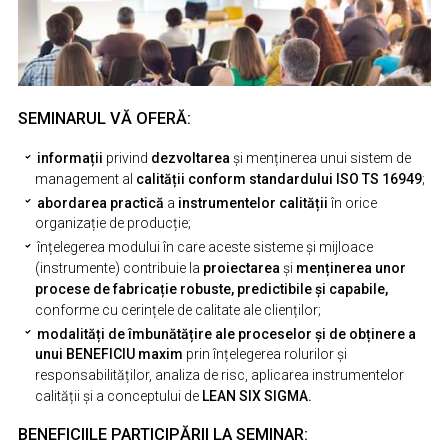
SEMINARUL VĂ OFERĂ:
informații
privind
dezvoltarea
și menținerea unui sistem de
management al
calității conform standardului ISO TS 16949
;
abordarea practică
a
instrumentelor calității
în orice
organizație de producție;
înțelegerea modului în care aceste sisteme și mijloace
(instrumente) contribuie la
proiectarea
și
menținerea
unor
procese de
fabricație
robuste, predictibile și capabile,
conforme cu cerințele de calitate ale clienților;
modalități de îmbunătățire ale proceselor și de obținere a
unui BENEFICIU maxim
prin înțelegerea rolurilor și
responsabilităților, analiza de risc, aplicarea instrumentelor
calității și a conceptului de
LEAN SIX SIGMA.
BENEFICIILE PARTICIPĂRII LA SEMINAR: