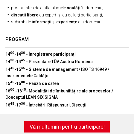
posibilitatea de a afla ultimele
noutăţi
în domeniu;
discuţii libere
cu experţi şi cu ceilalţi participanţi;
schimb de
informații
și
experiențe
din domeniu.
PROGRAM
00
30
14
-14
- Înregistrare participanţi
30
45
14
-14
- Prezentare TÜV Austria România
45
45
14
-15
- Sisteme de management / ISO TS 16949 /
Instrumentele Calității
45
00
15
-16
- Pauză de cafea
00
45
16
-16
- Modalități de îmbunătățire ale proceselor /
Conceptul LEAN SIX SIGMA
45
30
16
-17
- Întrebări, Răspunsuri, Discuții
Vă mulțumim pentru participare!