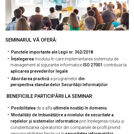
SEMINARUL VĂ OFERĂ:
Punctele importante ale Legii nr. 362/2018
Înțelegerea
modului în care implementarea sistemului de
management al sigurantei informatice
ISO 27001
contribuie la
aplicarea prevederilor legale
Abordarea practică
a programelor
din
perspectiva standardelor Securităţii Informaţiilor
BENEFICIILE PARTICIPĂRII LA SEMINAR:
Posibilitatea
de a afla
ultimele noutăţi în domeniu
Modalități de îmbunătățire a nivelului de securitate a
reţelelor şi sistemelor informatice
prin înțelegerea rolului și
conștientizarea operatorilor din companiile de profil privind
responsabilitatea fiecăruia în
securitatea informațiilor