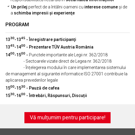
Un prilej
perfect de a întâlni oameni cu
interese comune
şi de
a
schimba impresii şi experienţe
PROGRAM
30
45
13
-13
- Înregistrare participanţi
45
00
13
-14
- Prezentare TÜV Austria România
00
00
14
-15
-
Punctele importante ale Legii nr. 362/2018
- Sectoarele vizate direct de Legea nr. 362/2018
- Înțelegerea modului în care implementarea sistemului
de management al sigurantei informatice ISO 27001 contribuie la
aplicarea prevederilor legale
00
30
15
-15
- Pauză de cafea
30
00
15
-16
- Întrebări, Răspunsuri, Discuții
Vă mulțumim pentru participare!