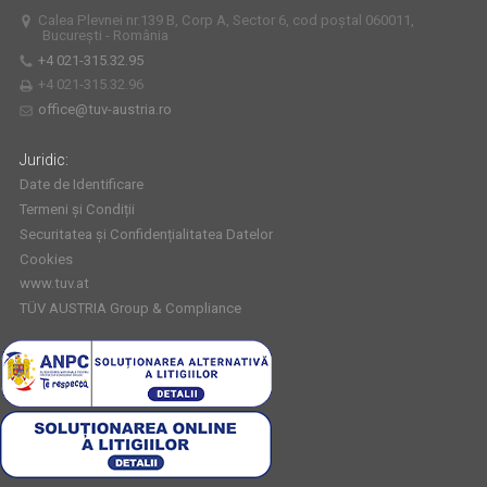
Calea Plevnei nr.139 B, Corp A, Sector 6, cod poștal 060011,
București - România
+4 021-315.32.95
+4 021-315.32.96
office@tuv-austria.ro
Juridic:
Date de Identificare
Termeni și Condiții
Securitatea și Confidențialitatea Datelor
Cookies
www.tuv.at
TÜV AUSTRIA Group & Compliance