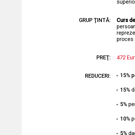
superio
GRUP ŢINTĂ:
Curs de
persoan
repreze
proces 
PREŢ:
472 Eu
15% pe
REDUCERI:
15%
da
5%
pen
10%
p
5%
dac