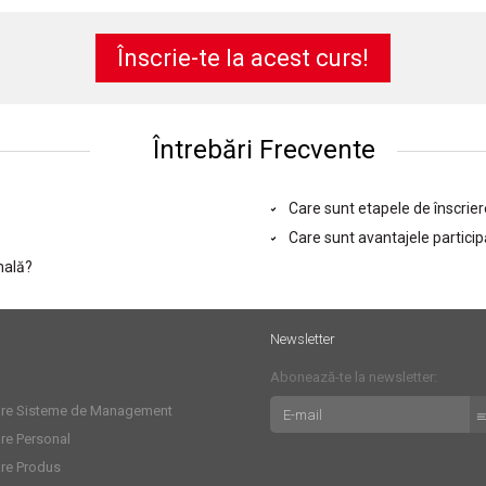
Înscrie-te la acest curs!
Întrebări Frecvente
?
Care sunt etapele de înscrier
Care sunt avantajele particip
nală?
Newsletter
Abonează-te la newsletter:
care Sisteme de Management
are Personal
are Produs