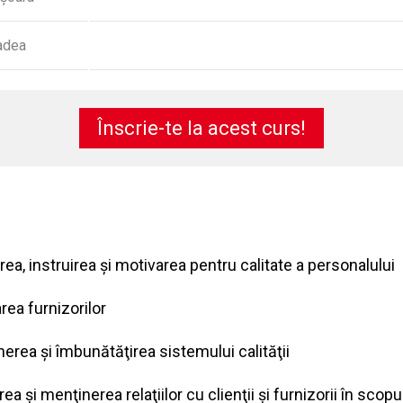
adea
Înscrie-te la acest curs!
ea, instruirea şi motivarea pentru calitate a personalului
rea furnizorilor
erea şi îmbunătăţirea sistemului calităţii
rea şi menţinerea relaţiilor cu clienţii şi furnizorii în scopul