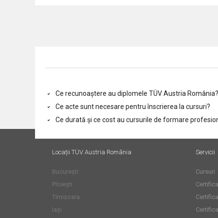
Ce recunoaștere au diplomele TÜV Austria România
Ce acte sunt necesare pentru înscrierea la cursuri?
Ce durată și ce cost au cursurile de formare profesio
Locații TÜV Austria România
Servicii
București
Cursuri
Ploiești
Certifi
Timișoara
Certific
Iași
Certific