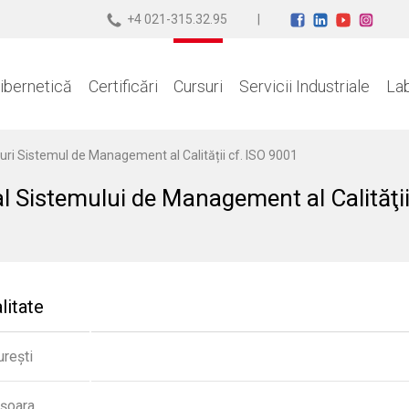
+4 021-315.32.95
ibernetică
Certificări
Cursuri
Servicii Industriale
La
suri Sistemul de Management al Calității cf. ISO 9001
 Sistemului de Management al Calităţi
litate
rești
șoara