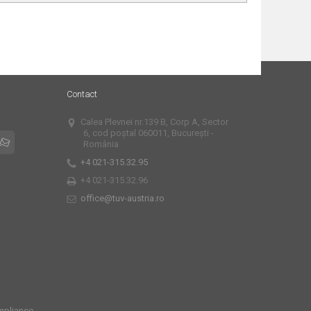
Contact
Calea Plevnei nr.139 B, Corp A, Sector
6, cod poștal 060011, București -
România
+4 021-315.32.95
+4 021-315.32.96
office@tuv-austria.ro
mpliance