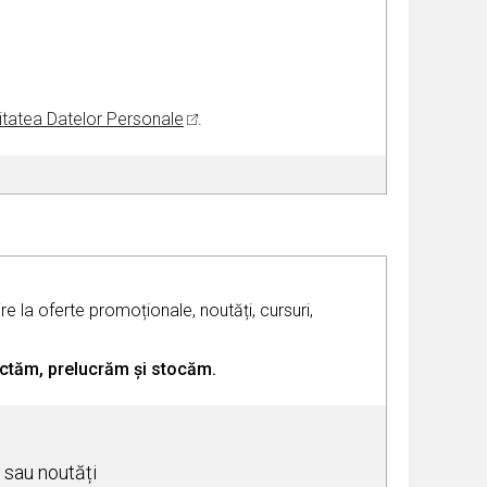
uritatea Datelor Personale
.
e la oferte promoționale, noutăți, cursuri,
olectăm, prelucrăm și stocăm.
e sau noutăți