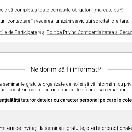
buie să completați toate câmpurile obligatorii (marcate cu *).
 contactare în vederea furnizării serviciului solicitat, ofertare.
ţiile de Participare
și
Politica Privind Confidențialitatea și Sec
Ne dorim să fii informat!*
seminariile gratuite organizate de noi și să vă informăm cu privir
căm aceste informatii prin intermediul telefonului sau emailului.
dențialității tuturor datelor cu caracter personal pe care le c
iterii de invitații la seminarii gratuite, oferte promoțional