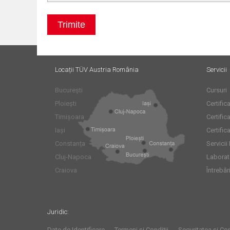
Trimite
Locații TÜV Austria România
Servicii
București
Cursuri
Ploiești
Certifi
Timișoara
Certific
Iași
Certific
Constanța
Servicii
Cluj-Napoca
Laborat
Craiova
Întrebăr
Juridic:
Date de Identificare
Termeni și Condiții
Securitatea și Con