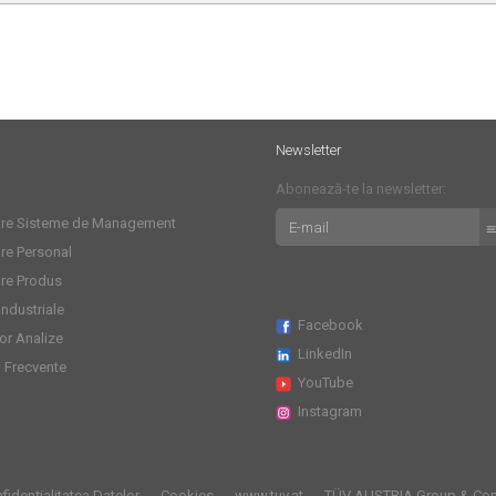
Newsletter
Abonează-te la newsletter:
care Sisteme de Management
are Personal
are Produs
 Industriale
Facebook
or Analize
LinkedIn
i Frecvente
YouTube
Instagram
fidențialitatea Datelor
Cookies
www.tuv.at
TÜV AUSTRIA Group & Co