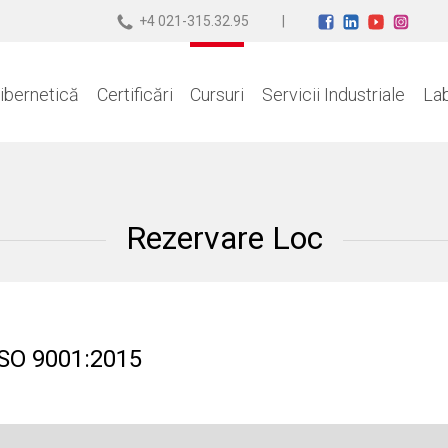
+4 021-315.32.95
ibernetică
Certificări
Cursuri
Servicii Industriale
La
Rezervare Loc
ISO 9001:2015