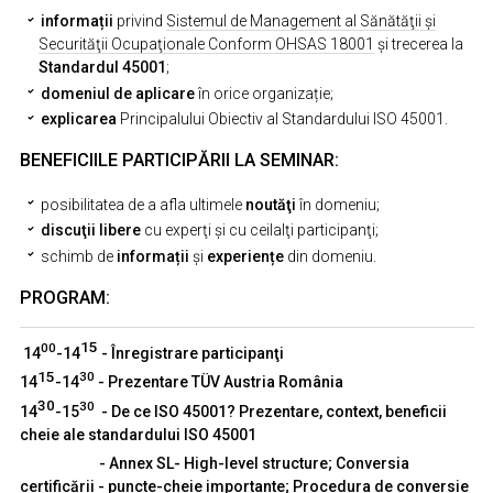
informații
privind
Sistemul de Management al Sănătăţii şi
Securităţii Ocupaţionale Conform OHSAS 18001
și trecerea la
Standardul 45001
;
domeniul de aplicare
în orice organizație;
explicarea
Principalului Obiectiv al Standardului ISO 45001.
BENEFICIILE PARTICIPĂRII LA SEMINAR:
posibilitatea de a afla ultimele
noutăţi
în domeniu;
discuţii libere
cu experţi şi cu ceilalţi participanţi;
schimb de
informații
și
experiențe
din domeniu.
PROGRAM:
15
0
0
14
-14
- Înregistrare participanţi
15
30
14
-14
- Prezentare TÜV Austria România
30
30
14
-15
-
De ce ISO 45001? Prezentare, context, beneficii
cheie ale standardului ISO 45001
- Annex SL- High-level structure; Conversia
certificării - puncte-cheie importante;
Procedura de conversie