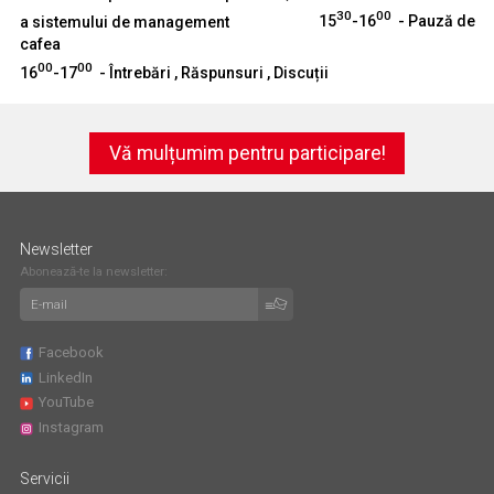
30
00
a sistemului de management
15
-16
- Pauză de
cafea
00
00
16
-17
- Întrebări , Răspunsuri , Discuții
Vă mulțumim pentru participare!
Newsletter
Abonează-te la newsletter:
Facebook
LinkedIn
YouTube
Instagram
Servicii