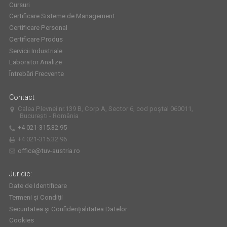
Cursuri
Certificare Sisteme de Management
Certificare Personal
Certificare Produs
Servicii Industriale
Laborator Analize
Întrebări Frecvente
Contact
Calea Plevnei nr.139 B, Corp A, Sector 6, cod poștal 060011,
București - România
+4 021-315.32.95
+4 021-315.32.96
office@tuv-austria.ro
Juridic:
Date de Identificare
Termeni și Condiții
Securitatea și Confidențialitatea Datelor
Cookies