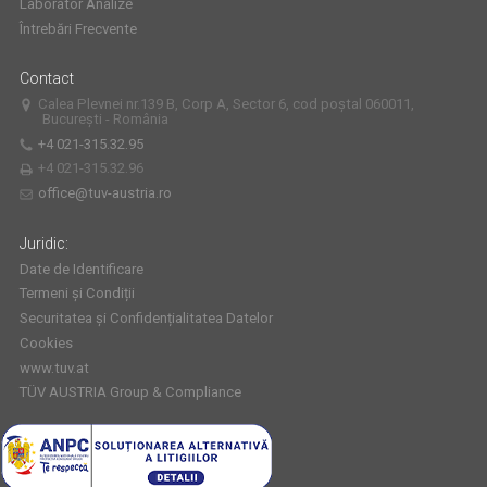
Laborator Analize
Întrebări Frecvente
Contact
Calea Plevnei nr.139 B, Corp A, Sector 6, cod poștal 060011,
București - România
+4 021-315.32.95
+4 021-315.32.96
office@tuv-austria.ro
Juridic:
Date de Identificare
Termeni și Condiții
Securitatea și Confidențialitatea Datelor
Cookies
www.tuv.at
TÜV AUSTRIA Group & Compliance