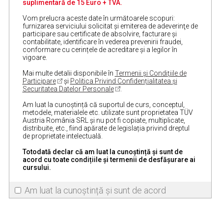
suplimentară de 15 Euro + TVA.
Vom prelucra aceste date în următoarele scopuri:
furnizarea serviciului solicitat și emiterea de adeverinţe de
participare sau certificate de absolvire, facturare și
contabilitate, identificare în vederea prevenirii fraudei,
conformare cu cerințele de acreditare și a legilor în
vigoare.
Mai multe detalii disponibile în
Termenii și Condiţiile de
Participare
și
Politica Privind Confidențialitatea și
Securitatea Datelor Personale
.
Am luat la cunoștință că suportul de curs, conceptul,
metodele, materialele etc. utilizate sunt proprietatea TÜV
Austria România SRL și nu pot fi copiate, multiplicate,
distribuite, etc., fiind apărate de legislația privind dreptul
de proprietate intelectuală.
Totodată declar că am luat la cunoștință și sunt de
acord cu toate condițiile și termenii de desfășurare ai
cursului.
Am luat la cunoștință și sunt de acord