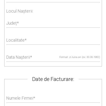
Locul Nașterii:
Județ
Localitate
Data Nașterii
Format: zi.luna.an (ex: 30.06.1982)
Date de Facturare:
Numele Firmei