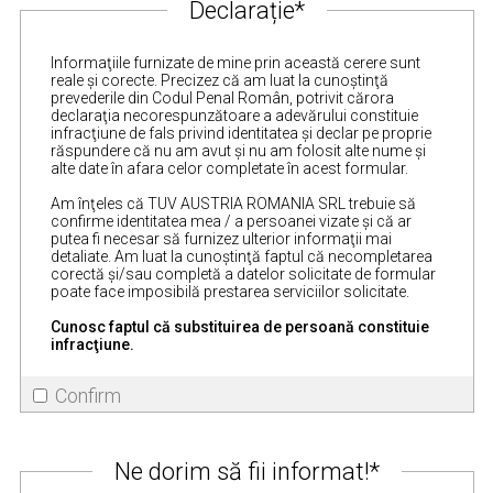
Declarație*
Informaţiile furnizate de mine prin această cerere sunt
reale şi corecte. Precizez că am luat la cunoştinţă
prevederile din Codul Penal Român, potrivit cărora
declaraţia necorespunzătoare a adevărului constituie
infracţiune de fals privind identitatea şi declar pe proprie
răspundere că nu am avut şi nu am folosit alte nume şi
alte date în afara celor completate în acest formular.
Am înţeles că TUV AUSTRIA ROMANIA SRL trebuie să
confirme identitatea mea / a persoanei vizate şi că ar
putea fi necesar să furnizez ulterior informaţii mai
detaliate. Am luat la cunoştinţă faptul că necompletarea
corectă și/sau completă a datelor solicitate de formular
poate face imposibilă prestarea serviciilor solicitate.
Cunosc faptul că substituirea de persoană constituie
infracţiune.
Confirm
Ne dorim să fii informat!*