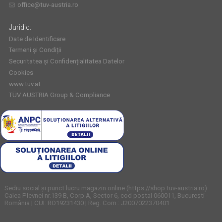
office@tuv-austria.ro
Juridic:
Date de Identificare
Termeni și Condiții
Securitatea și Confidențialitatea Datelor
Cookies
www.tuv.at
TÜV AUSTRIA Group & Compliance
Sediu social și punct lucru magazin online (https://shop.tuv-austria.ro):
Calea Plevnei nr.139 B, Corp A, Sector 6, cod poștal 060011, București -
România | CUI: RO19231430 | Reg. Com.: J2007022370401