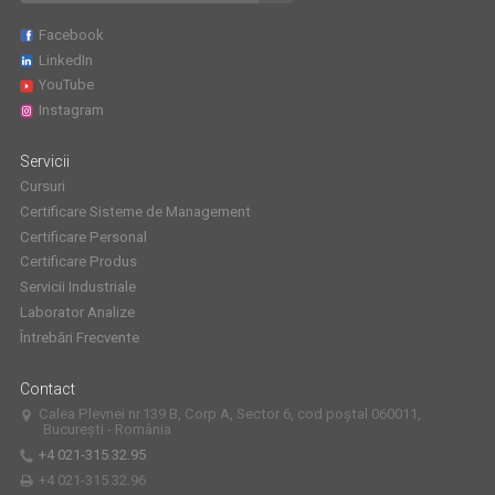
Facebook
LinkedIn
YouTube
Instagram
Servicii
Cursuri
Certificare Sisteme de Management
Certificare Personal
Certificare Produs
Servicii Industriale
Laborator Analize
Întrebări Frecvente
Contact
Calea Plevnei nr.139 B, Corp A, Sector 6, cod poștal 060011,
București - România
+4 021-315.32.95
+4 021-315.32.96