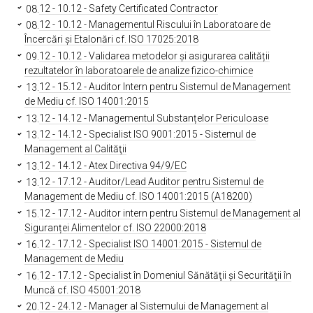
08.
12 - 10.12 - Safety Certificated Contractor
08.
12 - 10.12 - Managementul Riscului în Laboratoare de
Încercări și Etalonări cf. ISO 17025:2018
09.
12 - 10.12 - Validarea metodelor și asigurarea calității
rezultatelor în laboratoarele de analize fizico-chimice
13.
12 - 15.12 - Auditor Intern pentru Sistemul de Management
de Mediu cf. ISO 14001:2015
13.
12 - 14.12 - Managementul Substanțelor Periculoase
13.
12 - 14.12 - Specialist ISO 9001:2015 - Sistemul de
Management al Calităţii
13.
12 - 14.12 - Atex Directiva 94/9/EC
13.
12 - 17.12 - Auditor/Lead Auditor pentru Sistemul de
Management de Mediu cf. ISO 14001:2015 (A18200)
15.
12 - 17.12 - Auditor intern pentru Sistemul de Management al
Siguranței Alimentelor cf. ISO 22000:2018
16.
12 - 17.12 - Specialist ISO 14001:2015 - Sistemul de
Management de Mediu
16.
12 - 17.12 - Specialist în Domeniul Sănătăţii şi Securităţii în
Muncă cf. ISO 45001:2018
20.
12 - 24.12 - Manager al Sistemului de Management al