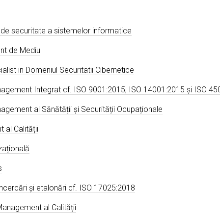
e de securitate a sistemelor informatice
nt de Mediu
alist in Domeniul Securitatii Cibernetice
anagement Integrat cf. ISO 9001:2015, ISO 14001:2015 şi ISO 4
agement al Sănătății și Securității Ocupaționale
al Calității
zațională
s
încercări și etalonări cf. ISO 17025:2018
Management al Calității