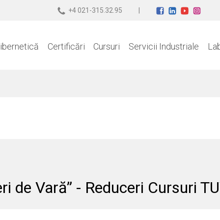
+4 021-315.32.95
ibernetică
Certificări
Cursuri
Servicii Industriale
La
i de Vară” - Reduceri Cursuri T