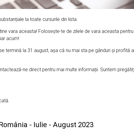
ubstanțiale la toate cursurile din lista.
n tine vara aceasta! Folosește-te de zilele de vara aceasta pentru a 
chiar acum!
se termină la 31 august, așa că nu mai sta pe gânduri și profit
ontactează-ne direct pentru mai multe informații. Suntem pregătiț
cată.
omânia - Iulie - August 2023