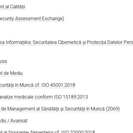
al Calității
 Security Assessment Exchange)
 Informațiilor, Securitatea Cibernetică și Protecția Datelor Pe
ysis
nt de Mediu
ecurităţii în Muncă cf. ISO 45001:2018
e analize medicale conform ISO 15189:2013
 de Management al Sănătăţii şi Securităţii în Muncă (2069)
diu / Avansat
 al Siguranței Alimentelor cf. ISO 22000:2018